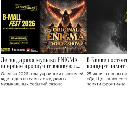
Легендарная музыка ENIGMA
В Киеве состои
впервые прозвучит вживую в
концерт памят
Украине: где состоится концерт
Клименко: более
Осенью 2026 года украинских зрителей
25 июля в новом op
исполнят песн
ждет одно из самых ожидаемых
«Де, Що, Інше» сос
музыкальных событий сезона.
памяти фронтмена
Михаила Клименко. 
особенный музыкал
посвященный артист
стало символом ис
настоящей любви.