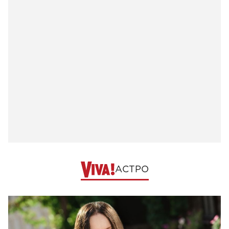
АСТРО