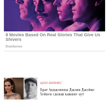
ШОУ-БИЗНЕС
Брат Анджелины Джоли Джеймс
Хейвен сделал каминг-аут