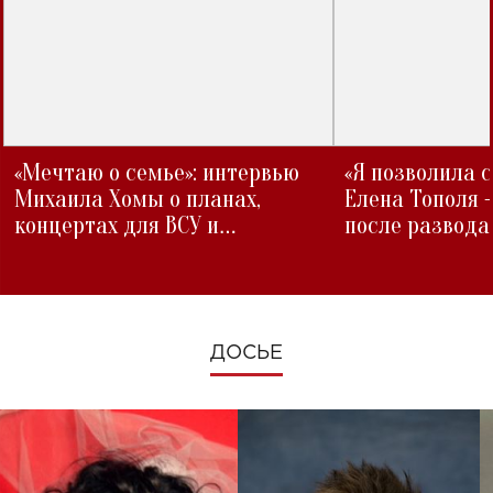
«Мечтаю о семье»: интервью
«Я позволила 
Михаила Хомы о планах,
Елена Тополя 
концертах для ВСУ и
после развода
изменениях во время войны
ДОСЬЕ