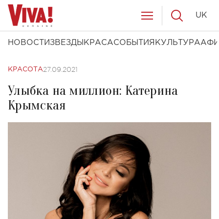
UK
НОВОСТИ
ЗВЕЗДЫ
КРАСА
СОБЫТИЯ
КУЛЬТУРА
АФ
27.09.2021
КРАСОТА
Улыбка на миллион: Катерина
Крымская