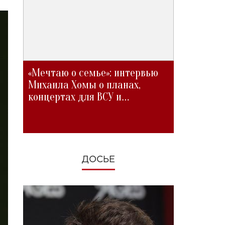
«Мечтаю о семье»: интервью
Михаила Хомы о планах,
концертах для ВСУ и
изменениях во время войны
ДОСЬЕ