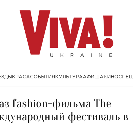
ЕЗДЫ
КРАСА
СОБЫТИЯ
КУЛЬТУРА
АФИША
КИНО
СПЕЦ
каз fashion-фильма The
еждународный фестиваль в