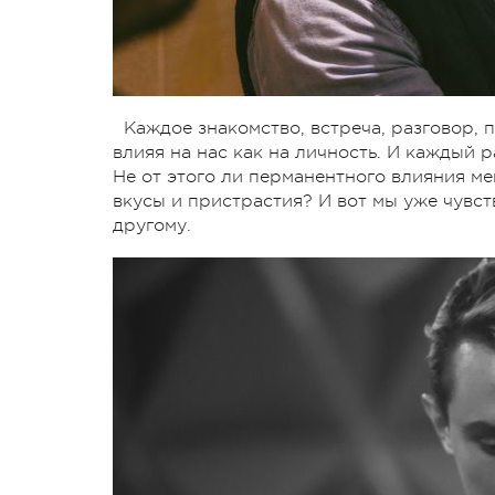
Каждое знакомство, встреча, разговор, 
влияя на нас как на личность. И каждый
Не от этого ли перманентного влияния м
вкусы и пристрастия? И вот мы уже чувст
другому.