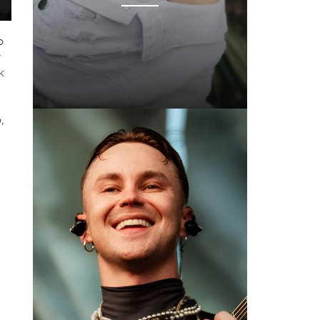
о
у
к
,