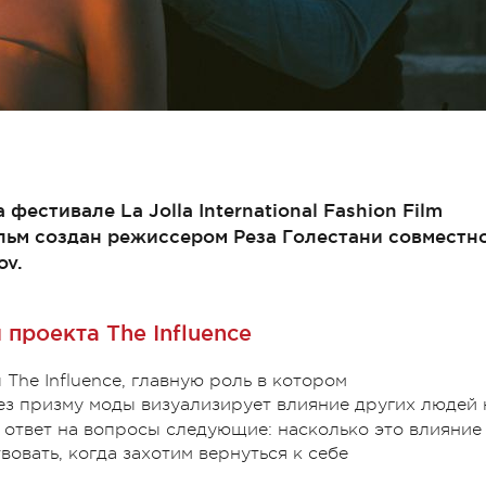
естивале La Jolla International Fashion Film
ильм создан режиссером Реза Голестани совместн
ov.
проекта The Influence
The Influence, главную роль в котором
рез призму моды визуализирует влияние других людей 
и ответ на вопросы следующие: насколько это влияние
вовать, когда захотим вернуться к себе