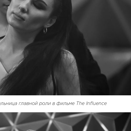
льница главной роли в фильме The Influence