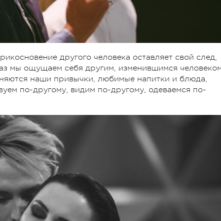
прикосновение другого человека оставляет свой след,
 раз мы ощущаем себя другим, изменившимся человеком
еняются наши привычки, любимые напитки и блюда,
вуем по-другому, видим по-другому, одеваемся по-