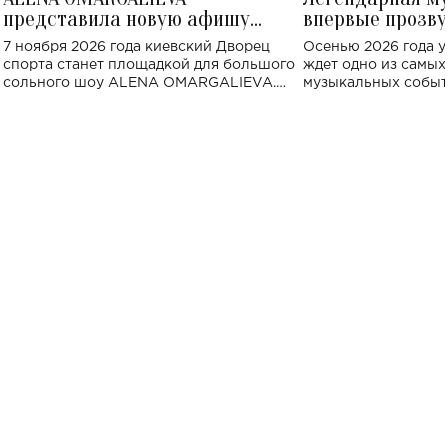
представила новую афишу
впервые прозву
большого концерта во Дворце
Украине: где со
7 ноября 2026 года киевский Дворец
Осенью 2026 года у
спорта
спорта станет площадкой для большого
ждет одно из самы
сольного шоу ALENA OMARGALIEVA.
музыкальных событ
Концерт получил символичное название
«Не пьяная — влюбленная».