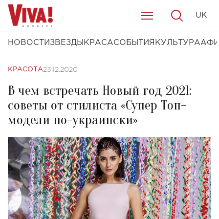
UK
НОВОСТИ
ЗВЕЗДЫ
КРАСА
СОБЫТИЯ
КУЛЬТУРА
АФ
23.12.2020
КРАСОТА
В чем встречать Новый год 2021:
советы от стилиста «Супер Топ-
модели по-украински»