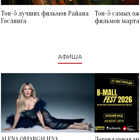
Топ-5 лучших фильмов Райана
Топ-5 самых о
Гослинга
фильмов марта 
посмотреть в к
АФИША
ALENA OMARGALIEVA
Легендарная м