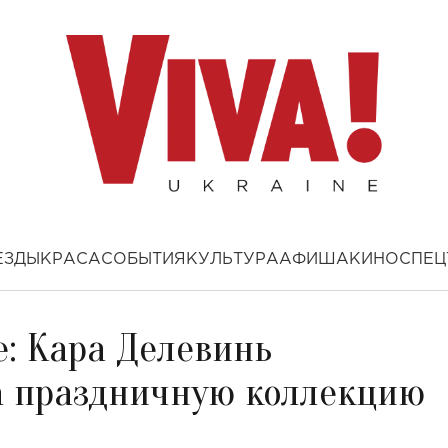
ЕЗДЫ
КРАСА
СОБЫТИЯ
КУЛЬТУРА
АФИША
КИНО
СПЕЦ
е: Кара Делевинь
а праздничную коллекцию