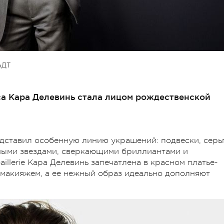
ЬДТ
са Кара Делевинь стала лицом рождественской
дставил особенную линию украшений: подвески, серь
чными звездами, сверкающими бриллиантами и
illerie Кара Делевинь запечатлена в красном платье-
 макияжем, а ее нежный образ идеально дополняют