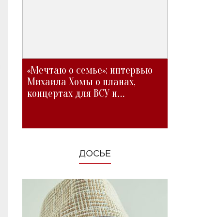
«Мечтаю о семье»: интервью
Михаила Хомы о планах,
концертах для ВСУ и
изменениях во время войны
ДОСЬЕ