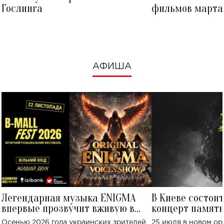
Гослинга
фильмов марта 
посмотреть в к
АФИША
Легендарная музыка ENIGMA
В Киеве состои
впервые прозвучит вживую в
концерт памят
Украине: где состоится концерт
Клименко: более
Осенью 2026 года украинских зрителей
25 июля в новом op