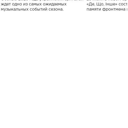
исполнят песн
ждет одно из самых ожидаемых
«Де, Що, Інше» сос
музыкальных событий сезона.
памяти фронтмена
Михаила Клименко. 
особенный музыкал
посвященный артист
стало символом ис
настоящей любви.