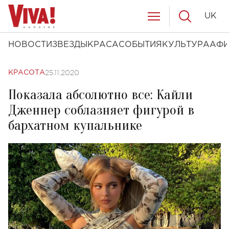
UK
НОВОСТИ
ЗВЕЗДЫ
КРАСА
СОБЫТИЯ
КУЛЬТУРА
АФ
25.11.2020
КРАСОТА
Показала абсолютно все: Кайли
Дженнер соблазняет фигурой в
бархатном купальнике