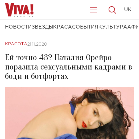
UK
НОВОСТИ
ЗВЕЗДЫ
КРАСА
СОБЫТИЯ
КУЛЬТУРА
АФ
21.11.2020
КРАСОТА
Ей точно 43? Наталия Орейро
поразила сексуальными кадрами в
боди и ботфортах