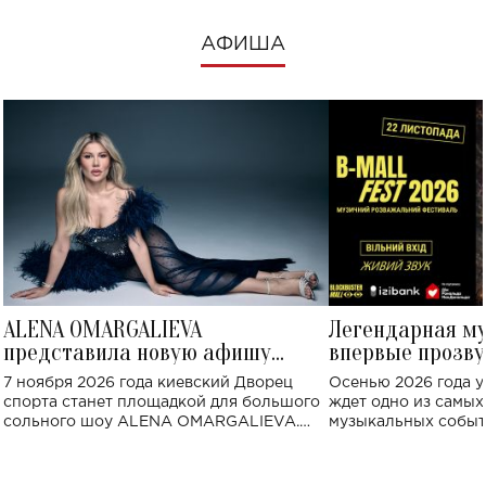
АФИША
ALENA OMARGALIEVA
Легендарная м
представила новую афишу
впервые прозву
большого концерта во Дворце
Украине: где со
7 ноября 2026 года киевский Дворец
Осенью 2026 года у
спорта
спорта станет площадкой для большого
ждет одно из самы
сольного шоу ALENA OMARGALIEVA.
музыкальных событ
Концерт получил символичное название
«Не пьяная — влюбленная».