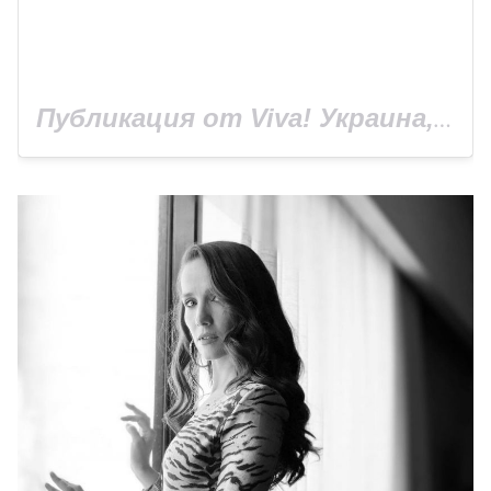
Публикация от Viva! Украина, сайт Viva.ua (@viva_ukraine_magazine)