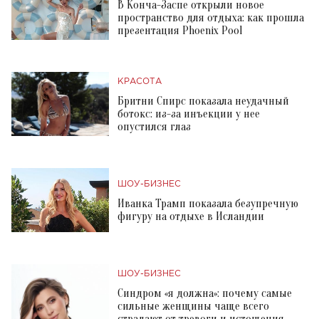
В Конча-Заспе открыли новое
пространство для отдыха: как прошла
презентация Phoenix Pool
КРАСОТА
Бритни Спирс показала неудачный
ботокс: из-за инъекции у нее
опустился глаз
ШОУ-БИЗНЕС
Иванка Трамп показала безупречную
фигуру на отдыхе в Исландии
ШОУ-БИЗНЕС
Синдром «я должна»: почему самые
сильные женщины чаще всего
страдают от тревоги и истощения