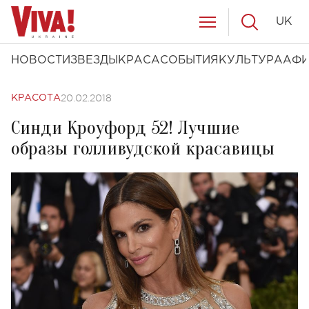
UK
НОВОСТИ
ЗВЕЗДЫ
КРАСА
СОБЫТИЯ
КУЛЬТУРА
АФ
20.02.2018
КРАСОТА
Синди Кроуфорд 52! Лучшие
образы голливудской красавицы