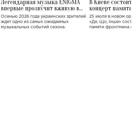
Легендарная музыка ENIGMA
В Киеве состои
впервые прозвучит вживую в
концерт памят
Украине: где состоится концерт
Клименко: более
Осенью 2026 года украинских зрителей
25 июля в новом op
исполнят песн
ждет одно из самых ожидаемых
«Де, Що, Інше» сос
музыкальных событий сезона.
памяти фронтмена
Михаила Клименко. 
особенный музыкал
посвященный артист
стало символом ис
настоящей любви.