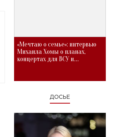
«Мечтаю о семье»: интервью
Михаила Хомы о планах,
концертах для ВСУ и
изменениях во время войны
ДОСЬЕ