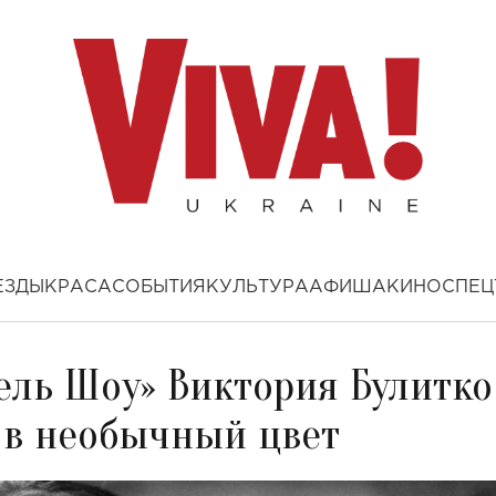
ЕЗДЫ
КРАСА
СОБЫТИЯ
КУЛЬТУРА
АФИША
КИНО
СПЕЦ
ель Шоу» Виктория Булитко
 в необычный цвет