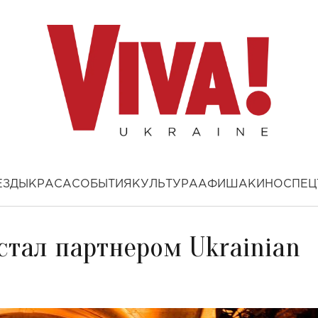
ЕЗДЫ
КРАСА
СОБЫТИЯ
КУЛЬТУРА
АФИША
КИНО
СПЕЦ
стал партнером Ukrainian