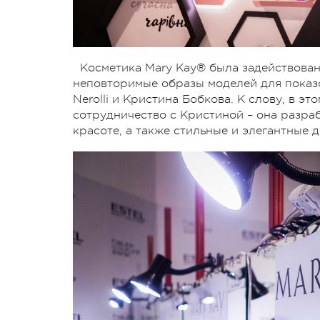
Косметика Mary Kay® была задействован
неповторимые образы моделей для показо
Nerolli и Кристина Бобкова. К слову, в э
сотрудничество с Кристиной – она разра
красоте, а также стильные и элегантные 