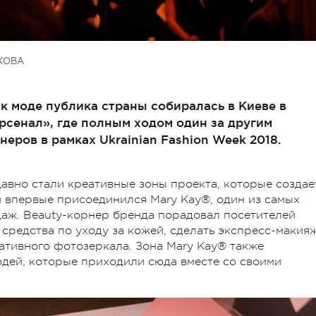
КОВА
к моде публика страны собиралась в Киеве в
рсенал», где полным ходом один за другим
еров в рамках Ukrainian Fashion Week 2018.
вно стали креативные зоны проекта, которые создае
им впервые присоединился Mary Kay®, один из самых
аж. Beauty-корнер бренда порадовал посетителей
средства по уходу за кожей, сделать экспресс-макия
еативного фотозеркала. Зона Mary Kay® также
дей, которые приходили сюда вместе со своими