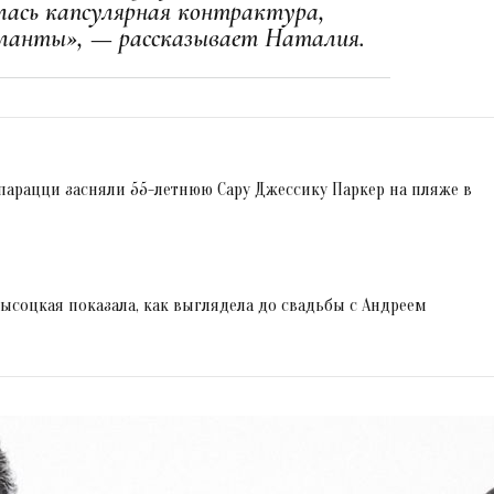
лась капсулярная контрактура,
ланты», — рассказывает Наталия.
арацци засняли 55-летнюю Сару Джессику Паркер на пляже в
Высоцкая показала, как выглядела до свадьбы с Андреем