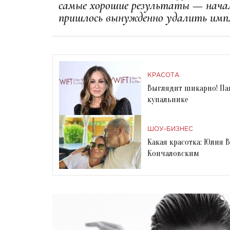
самые хорошие результаты — нача
пришлось вынужденно удалить имп
КРАСОТА
Выглядит шикарно! Пап
купальнике
ШОУ-БИЗНЕС
Какая красотка: Юлия 
Кончаловским