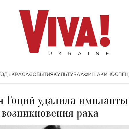
ЕЗДЫ
КРАСА
СОБЫТИЯ
КУЛЬТУРА
АФИША
КИНО
СПЕЦ
я Гоций удалила импланты
а возникновения рака