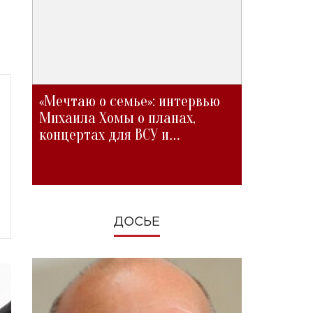
«Мечтаю о семье»: интервью
Михаила Хомы о планах,
концертах для ВСУ и
изменениях во время войны
ДОСЬЕ