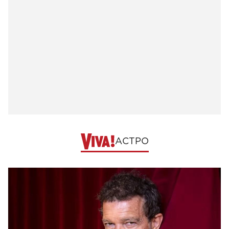
АСТРО