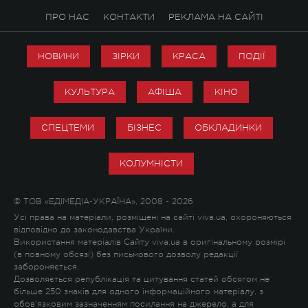
ПРО НАС
КОНТАКТИ
РЕКЛАМА НА САЙТІ
НОВИНИ
ЗІРКИ
КРАСА
ПОДІЇ
КУЛЬТУРА
АФІША
КІНО
СПЕЦТЕМИ
БІЗНЕС
ОБКЛАДИНКИ
КОЛУМНІСТИ
© ТОВ «ЕДІМЕДІА-УКРАЇНА», 2008 - 2026
Усі права на матеріали, розміщені на сайті viva.ua, охороняються
відповідно до законодавства України.
Використання матеріалів Сайту viva.ua в оригінальному розмірі
(в повному обсязі) без письмового дозволу редакції
забороняється.
Дозволяється републікація та цитування статей обсягом не
більше 250 знаків для одного інформаційного матеріалу, з
обов'язковим зазначенням посилання на джерело, а для