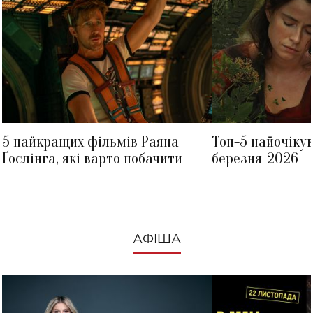
5 найкращих фільмів Раяна
Топ-5 найочіку
Ґослінга, які варто побачити
березня-2026
АФІША