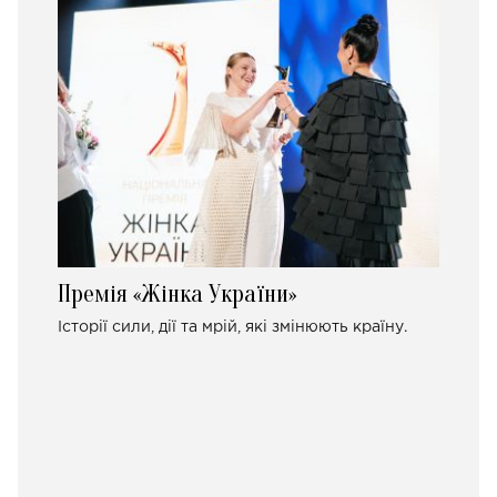
Премія «Жінка України»
Історії сили, дії та мрій, які змінюють країну.