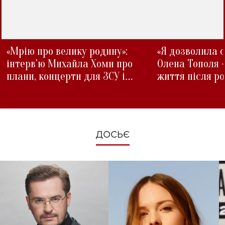
«Мрію про велику родину»:
«Я дозволила с
інтерв'ю Михайла Хоми про
Олена Тополя 
плани, концерти для ЗСУ і
життя після р
зміни під час війни
ДОСЬЄ