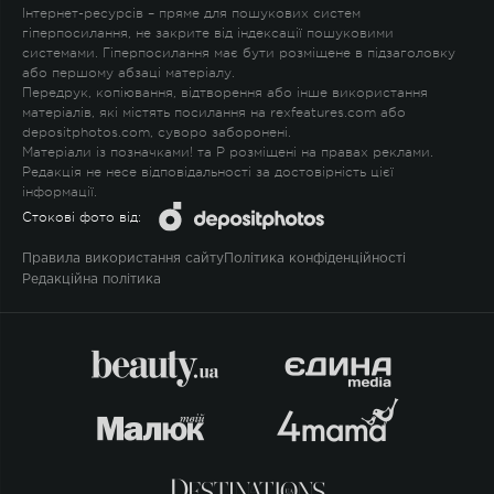
Інтернет-ресурсів – пряме для пошукових систем
гіперпосилання, не закрите від індексації пошуковими
системами. Гіперпосилання має бути розміщене в підзаголовку
або першому абзаці матеріалу.
Передрук, копіювання, відтворення або інше використання
матеріалів, які містять посилання на rexfeatures.com або
depositphotos.com, суворо заборонені.
Матеріали із позначками
!
та
P
розміщені на правах реклами.
Редакція не несе відповідальності за достовірність цієї
інформації.
Стокові фото від:
Правила використання сайту
Політика конфіденційності
Редакційна політика