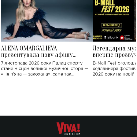
ALENA OMARGALIEVA
Легендарна му
презентувала нову афішу
вперше прозвуч
великого концерту в Палаці
Україні: де від
7 листопада 2026 року Палац спорту
B-Mall Fest оголош
спорту
стане місцем великої музичної історії —
хедлайнера фестива
«Не пʼяна — закохана», саме так
2026 року на новій т
символічно названо майбутній концерт
stage відбудеться у
ALENA OMARGALIEVA.
ENIGMA VOICES' OR