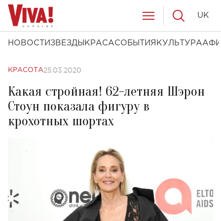
UK
НОВОСТИ
ЗВЕЗДЫ
КРАСА
СОБЫТИЯ
КУЛЬТУРА
АФ
25.03.2020
КРАСОТА
Какая стройная! 62-летняя Шэрон
Стоун показала фигуру в
крохотных шортах