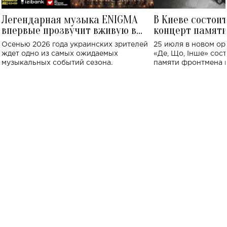
Легендарная музыка ENIGMA
В Киеве состои
впервые прозвучит вживую в
концерт памят
Украине: где состоится концерт
Клименко: более
Осенью 2026 года украинских зрителей
25 июля в новом op
исполнят песн
ждет одно из самых ожидаемых
«Де, Що, Інше» сос
музыкальных событий сезона.
памяти фронтмена
Михаила Клименко. 
особенный музыкал
посвященный артист
стало символом ис
настоящей любви.