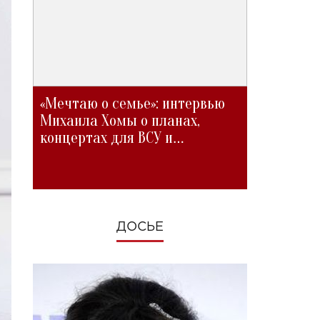
«Мечтаю о семье»: интервью
Михаила Хомы о планах,
концертах для ВСУ и
изменениях во время войны
ДОСЬЕ