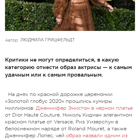
Автор:
ЛЮДМИЛА ГРИЦФЕЛЬДТ
Критики не могут определиться, в какую
категорию отнести образ актрисы — к самым
удачным или к самым провальным.
На днях по красной дорожке церемонии
«Золотой глобус 2020» прошлись кумиры
миллионов:
Дженнифер Энистон в черном платье
от Dior Haute Couture, Николь Кидман элегантном
красном платье от Versace, Риз Уизерспун в
белоснежном наряде от Roland Mouret, а также
Дженнифер Лопес, чей
образ назвали одним из