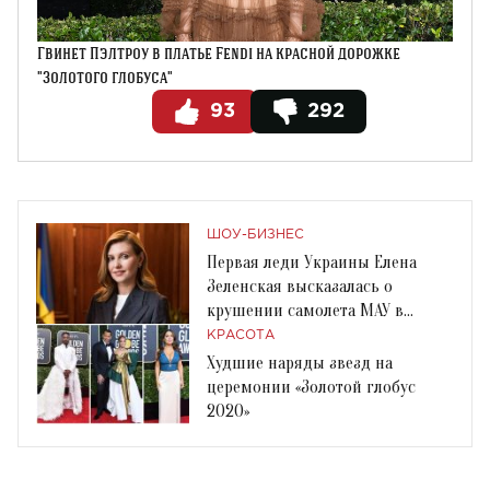
Гвинет Пэлтроу в платье Fendi на красной дорожке
"Золотого глобуса"
93
292
ШОУ-БИЗНЕС
Первая леди Украины Елена
Зеленская высказалась о
крушении самолета МАУ в
Тегеране
КРАСОТА
Худшие наряды звезд на
церемонии «Золотой глобус
2020»