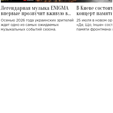
Легендарная музыка ENIGMA
В Киеве состои
впервые прозвучит вживую в
концерт памят
Украине: где состоится концерт
Клименко: более
Осенью 2026 года украинских зрителей
25 июля в новом op
исполнят песн
ждет одно из самых ожидаемых
«Де, Що, Інше» сос
музыкальных событий сезона.
памяти фронтмена
Михаила Клименко. 
особенный музыкал
посвященный артист
стало символом ис
настоящей любви.