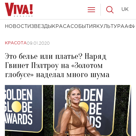
UK
НОВОСТИ
ЗВЕЗДЫ
КРАСА
СОБЫТИЯ
КУЛЬТУРА
АФ
09.01.2020
КРАСОТА
Это белье или платье? Наряд
Гвинет Пэлтроу на «Золотом
глобусе» наделал много шума