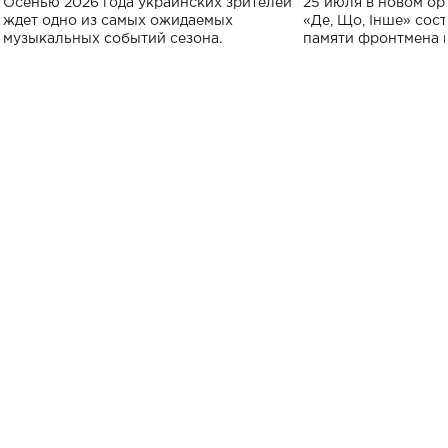
Осенью 2026 года украинских зрителей
25 июля в новом op
исполнят песн
ждет одно из самых ожидаемых
«Де, Що, Інше» сос
музыкальных событий сезона.
памяти фронтмена
Михаила Клименко. 
особенный музыкал
посвященный артист
стало символом ис
настоящей любви.