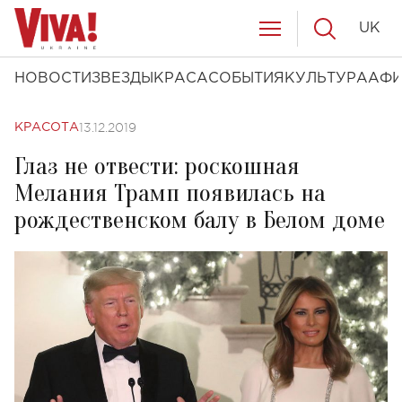
UK
НОВОСТИ
ЗВЕЗДЫ
КРАСА
СОБЫТИЯ
КУЛЬТУРА
АФ
13.12.2019
КРАСОТА
Глаз не отвести: роскошная
Мелания Трамп появилась на
рождественском балу в Белом доме