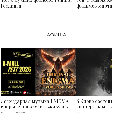
Гослинга
фильмов марта 
посмотреть в к
АФИША
Легендарная музыка ENIGMA
В Киеве состои
впервые прозвучит вживую в
концерт памят
Украине: где состоится концерт
Клименко: более