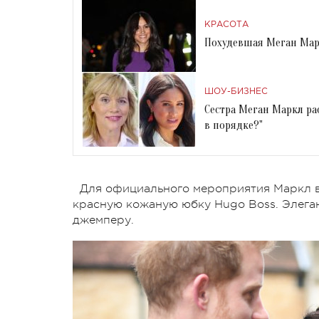
КРАСОТА
Похудевшая Меган Мар
ШОУ-БИЗНЕС
Сестра Меган Маркл рас
в порядке?"
Для официального мероприятия Маркл 
красную кожаную юбку Hugo Boss. Элега
джемперу.