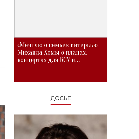
«Мечтаю о семье»: интервью
Михаила Хомы о планах,
концертах для ВСУ и
изменениях во время войны
ДОСЬЕ