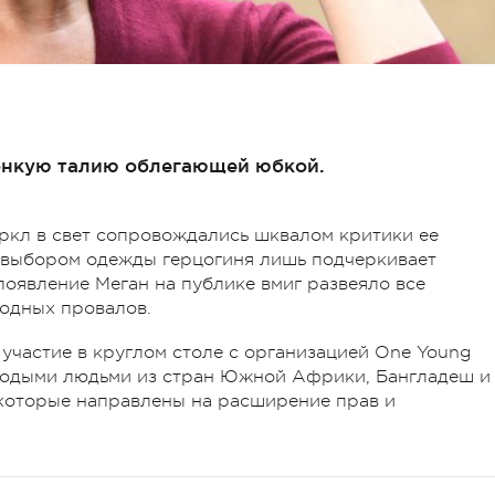
онкую талию облегающей юбкой.
ркл в свет сопровождались шквалом критики ее
м выбором одежды герцогиня лишь подчеркивает
появление Меган на публике вмиг развеяло все
одных провалов.
 участие в круглом столе с организацией One Young
олодыми людьми из стран Южной Африки, Бангладеш и
 которые направлены на расширение прав и