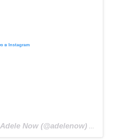
ю в Instagram
Adele Now (@adelenow)
24 Окт 2019 в