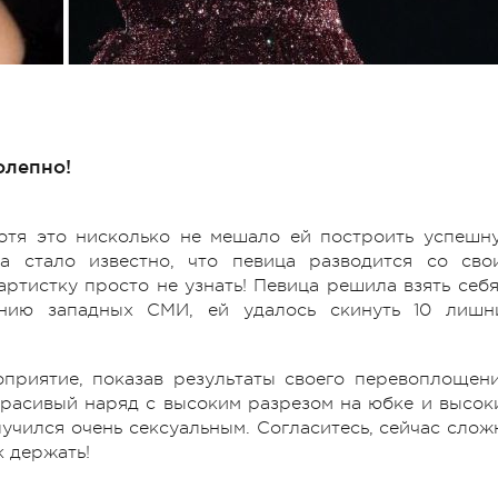
олепно!
хотя это нисколько не мешало ей построить успешн
да стало известно, что певица разводится со сво
артистку просто не узнать! Певица решила взять себя
нию западных СМИ, ей удалось скинуть 10 лишн
приятие, показав результаты своего перевоплощени
красивый наряд с высоким разрезом на юбке и высок
лучился очень сексуальным. Согласитесь, сейчас слож
к держать!