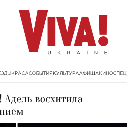
ЕЗДЫ
КРАСА
СОБЫТИЯ
КУЛЬТУРА
АФИША
КИНО
СПЕЦ
! Адель восхитила
ением