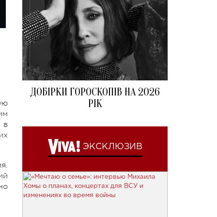
ДОБІРКИ ГОРОСКОПІВ НА 2026
РІК
ую
им
 в
их
ЭКСКЛЮЗИВ
я.
ий
но