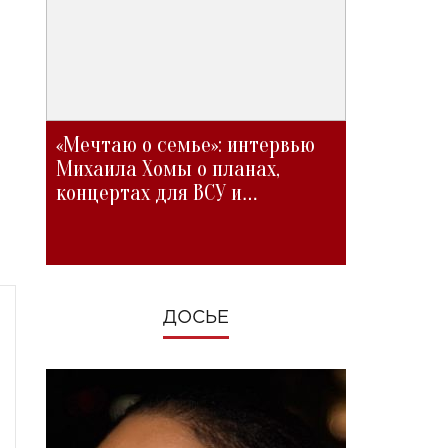
«Мечтаю о семье»: интервью
Михаила Хомы о планах,
концертах для ВСУ и
изменениях во время войны
ДОСЬЕ