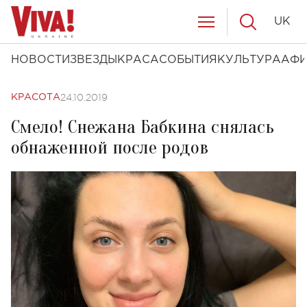
UK
НОВОСТИ
ЗВЕЗДЫ
КРАСА
СОБЫТИЯ
КУЛЬТУРА
АФ
24.10.2019
КРАСОТА
Смело! Снежана Бабкина снялась
обнаженной после родов