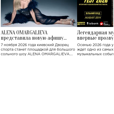
ALENA OMARGALIEVA
Легендарная м
представила новую афишу
впервые прозву
большого концерта во Дворце
Украине: где со
7 ноября 2026 года киевский Дворец
Осенью 2026 года у
спорта
спорта станет площадкой для большого
ждет одно из самы
сольного шоу ALENA OMARGALIEVA.
музыкальных событ
Концерт получил символичное название
«Не пьяная — влюбленная».