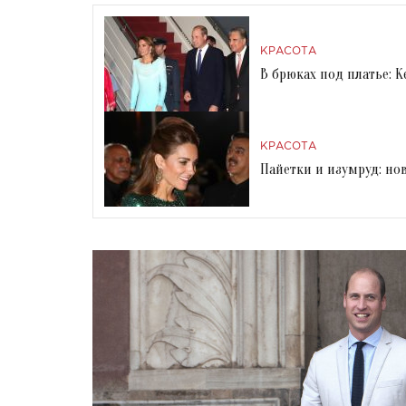
КРАСОТА
В брюках под платье: 
КРАСОТА
Пайетки и изумруд: н