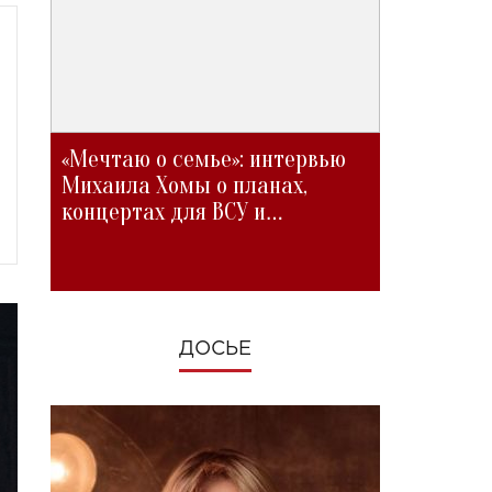
«Мечтаю о семье»: интервью
Михаила Хомы о планах,
концертах для ВСУ и
изменениях во время войны
ДОСЬЕ