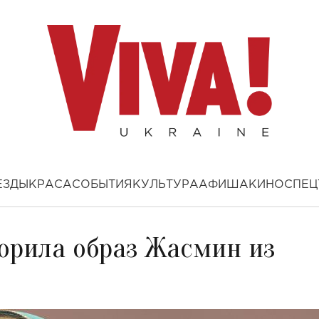
ЕЗДЫ
КРАСА
СОБЫТИЯ
КУЛЬТУРА
АФИША
КИНО
СПЕЦ
орила образ Жасмин из