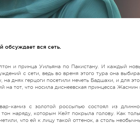
 обсуждает вся сеть.
лтон и принца Уильяма по Пакистану. И каждый нов
уждений с сети, ведь во время этого тура она выбира
 на днях герцоги посетили мечеть Бадшахи, и для это
ий на тот, что носила диснеевская принцесса Жасмин 
ар-камиз с золотой россыпью состоял из длинно
 тон наряду, которым Кейт покрыла голову. Как толь
метили, что ей к лицу такой оттенок, а столь необычн