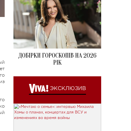
ДОБІРКИ ГОРОСКОПІВ НА 2026
РІК
ый
ет
го
из
ЭКСКЛЮЗИВ
го
ко
ый