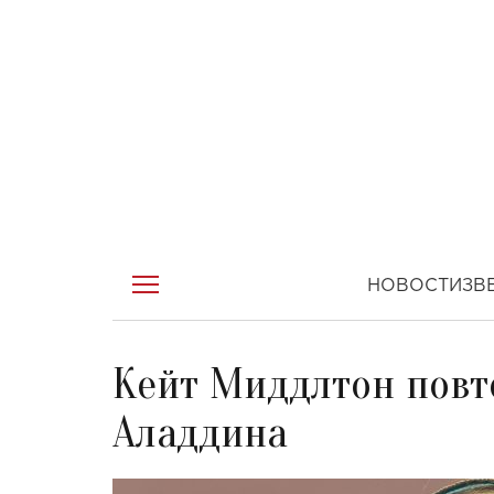
НОВОСТИ
ЗВ
Кейт Миддлтон повт
Аладдина