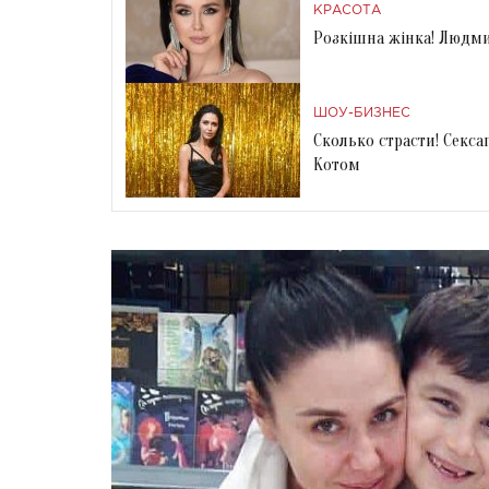
КРАСОТА
Розкішна жінка! Людмил
ШОУ-БИЗНЕС
Сколько страсти! Секс
Котом