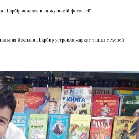
а Барбір знялась в спокусливій фотосесії
апильная Людмила Барбир устроила жаркие танцы с Женей