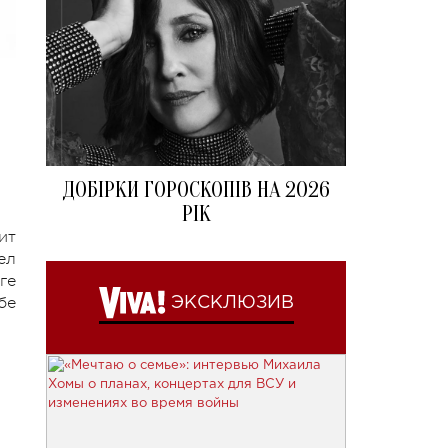
ДОБІРКИ ГОРОСКОПІВ НА 2026
РІК
ит
ел
ге
бе
ЭКСКЛЮЗИВ