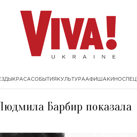
ЕЗДЫ
КРАСА
СОБЫТИЯ
КУЛЬТУРА
АФИША
КИНО
СПЕЦ
 Людмила Барбир показала