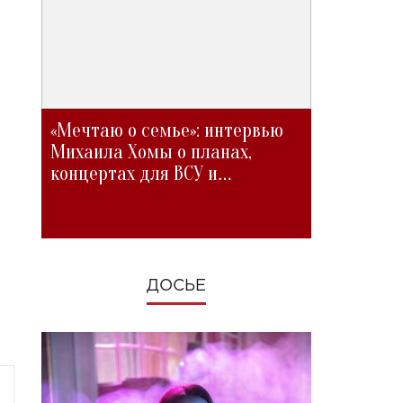
«Мечтаю о семье»: интервью
Михаила Хомы о планах,
концертах для ВСУ и
изменениях во время войны
ДОСЬЕ