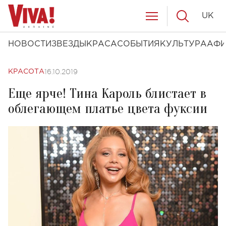
UK
НОВОСТИ
ЗВЕЗДЫ
КРАСА
СОБЫТИЯ
КУЛЬТУРА
АФ
16.10.2019
КРАСОТА
Еще ярче! Тина Кароль блистает в
облегающем платье цвета фуксии