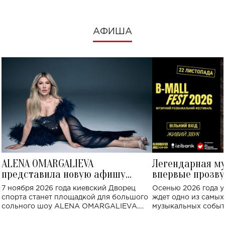
АФИША
ALENA OMARGALIEVA
Легендарная м
представила новую афишу
впервые прозву
большого концерта во Дворце
Украине: где со
7 ноября 2026 года киевский Дворец
Осенью 2026 года у
спорта
спорта станет площадкой для большого
ждет одно из самы
сольного шоу ALENA OMARGALIEVA.
музыкальных событ
Концерт получил символичное название
«Не пьяная — влюбленная».