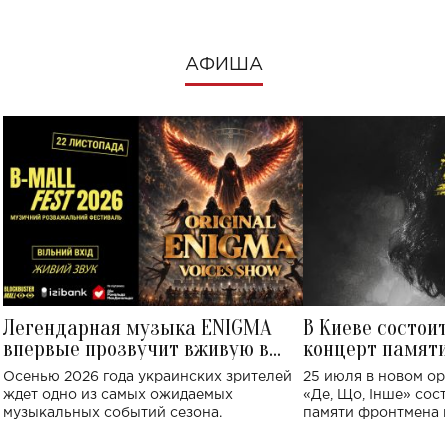
АФИША
Легендарная музыка ENIGMA
В Киеве состои
впервые прозвучит вживую в
концерт памят
Украине: где состоится концерт
Клименко: более
Осенью 2026 года украинских зрителей
25 июля в новом op
исполнят песн
ждет одно из самых ожидаемых
«Де, Що, Інше» сос
музыкальных событий сезона.
памяти фронтмена
Михаила Клименко. 