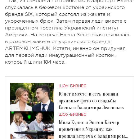
Так, из самолета по прибытию в аэропорт Елена
спускалась в бежевом костюме от украинского
бренда SIX, который состоял из жакета и
укороченных брюк. Затем первая леди вместе с
президентом посетила Украинский институт
Америки. На встрече Елена Зеленская появилась
в розовом жакете от украинского бренда
ARTEMKLIMCHUK. Кстати, именно он придумал
для первой леди инаугурационный костюм,
который шили 184 часа.
ШОУ-БИЗНЕС
16 лет вместе: в сеть попали
архивные фото со свадьбы
Елены и Владимира Зеленских
ШОУ-БИЗНЕС
Мила Кунис и Эштон Катчер
прилетели в Украину: как
прошла встреча с Владимиром