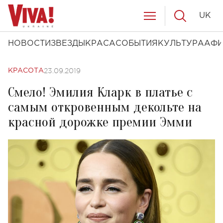
UK
НОВОСТИ
ЗВЕЗДЫ
КРАСА
СОБЫТИЯ
КУЛЬТУРА
АФ
23.09.2019
КРАСОТА
Смело! Эмилия Кларк в платье с
самым откровенным декольте на
красной дорожке премии Эмми