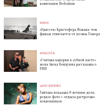
коллекцию Hedonism
КИНО
«Одиссея» Кристофера Нолана: чем
фильм отличается от поэмы Гомера
КРАСОТА
«Считала калории в зубной пасте»:
жена Алека Болдуина рассказала о
РПП
ШОУ-БИЗНЕС
Гайтана показала 9-летнюю дочь:
редкое фото с отдыха растрогало
поклонников