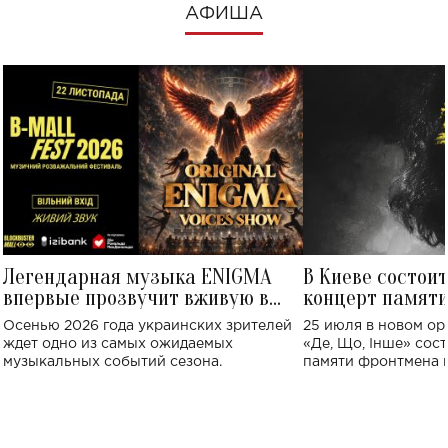
АФИША
Легендарная музыка ENIGMA
В Киеве состои
впервые прозвучит вживую в
концерт памят
Украине: где состоится концерт
Клименко: более
Осенью 2026 года украинских зрителей
25 июля в новом op
исполнят песн
ждет одно из самых ожидаемых
«Де, Що, Інше» сос
музыкальных событий сезона.
памяти фронтмена
Михаила Клименко. 
особенный музыкал
посвященный артист
стало символом ис