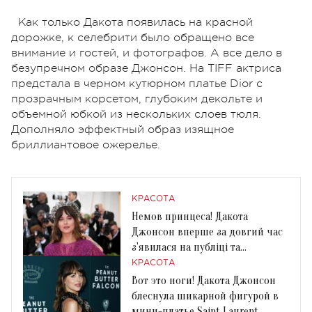
Как только Дакота появилась на красной
дорожке, к селебрити было обращено все
внимание и гостей, и фотографов. А все дело в
безупречном образе Джонсон. На TIFF актриса
предстала в черном кутюрном платье Dior с
прозрачным корсетом, глубоким декольте и
объемной юбкой из нескольких слоев тюля.
Дополняло эффектный образ изящное
бриллиантовое ожерелье.
КРАСОТА
Немов принцеса! Дакота
Джонсон вперше за довгий час
з'явилася на публіці та
підкорила своєю сукнею
КРАСОТА
Вот это ноги! Дакота Джонсон
блеснула шикарной фигурой в
мини-платье Saint Laurent