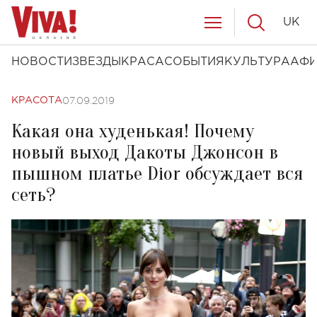
UK
НОВОСТИ
ЗВЕЗДЫ
КРАСА
СОБЫТИЯ
КУЛЬТУРА
АФ
07.09.2019
КРАСОТА
Какая она худенькая! Почему
новый выход Дакоты Джонсон в
пышном платье Dior обсуждает вся
сеть?