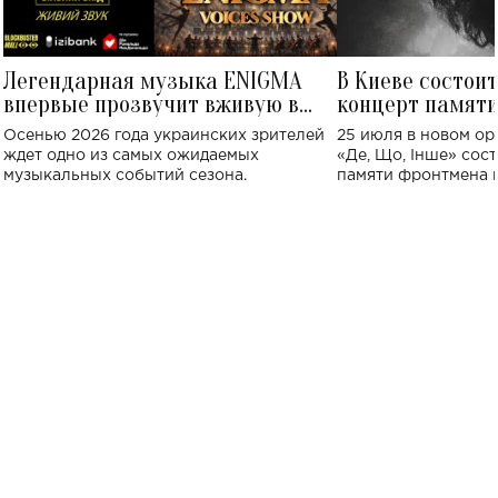
Легендарная музыка ENIGMA
В Киеве состои
впервые прозвучит вживую в
концерт памят
Украине: где состоится концерт
Клименко: более
Осенью 2026 года украинских зрителей
25 июля в новом op
исполнят песн
ждет одно из самых ожидаемых
«Де, Що, Інше» сос
музыкальных событий сезона.
памяти фронтмена
Михаила Клименко. 
особенный музыкал
посвященный артист
стало символом ис
настоящей любви.