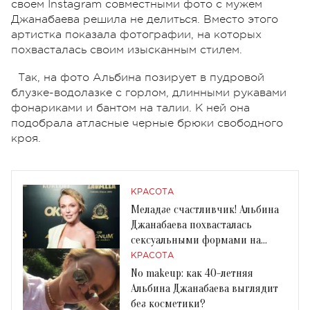
своем Instagram совместными фото с мужем
Джанабаева решила не делиться. Вместо этого
артистка показала фотографии, на которых
похвасталась своим изысканным стилем.
Так, на фото Альбина позирует в пудровой
блузке-водолазке с горлом, длинными рукавами
фонариками и бантом на талии. К ней она
подобрала атласные черные брюки свободного
кроя.
КРАСОТА
Меладзе счастливчик! Альбина
Джанабаева похвасталась
сексуальными формами на
красной дорожке
КРАСОТА
No makeup: как 40-летняя
Альбина Джанабаева выглядит
без косметики?