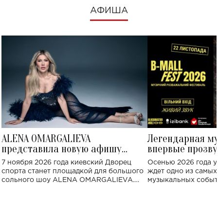
АФИША
ALENA OMARGALIEVA
Легендарная м
представила новую афишу
впервые прозву
большого концерта во Дворце
Украине: где со
7 ноября 2026 года киевский Дворец
Осенью 2026 года у
спорта
спорта станет площадкой для большого
ждет одно из самы
сольного шоу ALENA OMARGALIEVA.
музыкальных событ
Концерт получил символичное название
«Не пьяная — влюбленная».