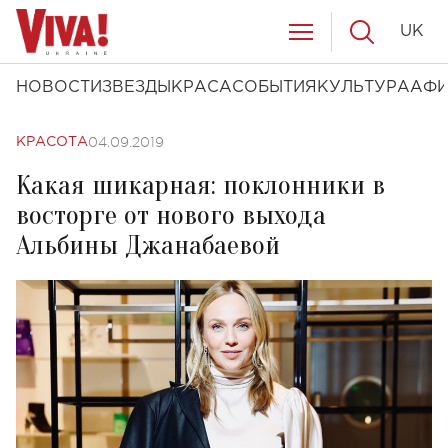
UK
НОВОСТИ
ЗВЕЗДЫ
КРАСА
СОБЫТИЯ
КУЛЬТУРА
АФ
04.09.2019
КРАСОТА
Какая шикарная: поклонники в
восторге от нового выхода
Альбины Джанабаевой