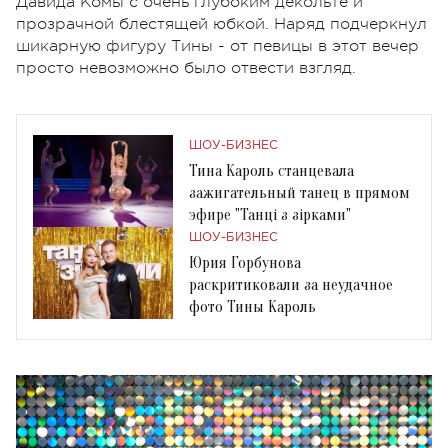
Давида Комы с очень глубоким декольте и
прозрачной блестящей юбкой. Наряд подчеркнул
шикарную фигуру Тины - от певицы в этот вечер
просто невозможно было отвести взгляд.
ШОУ-БИЗНЕС
Тина Кароль станцевала
зажигательный танец в прямом
эфире "Танці з зірками"
ШОУ-БИЗНЕС
Юрия Горбунова
раскритиковали за неудачное
фото Тины Кароль