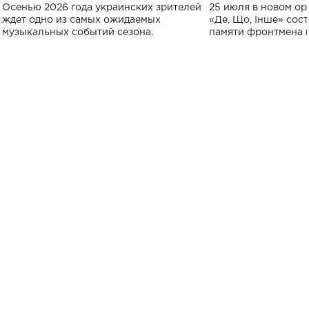
Украине: где состоится концерт
Клименко: более
Осенью 2026 года украинских зрителей
25 июля в новом op
исполнят песн
ждет одно из самых ожидаемых
«Де, Що, Інше» сос
музыкальных событий сезона.
памяти фронтмена
Михаила Клименко. 
особенный музыкал
посвященный артист
стало символом ис
настоящей любви.