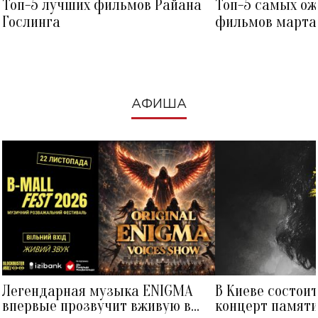
Топ-5 лучших фильмов Райана
Топ-5 самых о
Гослинга
фильмов марта 
посмотреть в к
АФИША
Легендарная музыка ENIGMA
В Киеве состои
впервые прозвучит вживую в
концерт памят