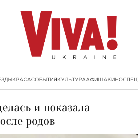
ЕЗДЫ
КРАСА
СОБЫТИЯ
КУЛЬТУРА
АФИША
КИНО
СПЕЦ
елась и показала
осле родов