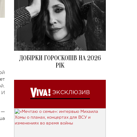
ДОБІРКИ ГОРОСКОПІВ НА 2026
РІК
ой
ет
й.
 И
ЭКСКЛЮЗИВ
 —
ша