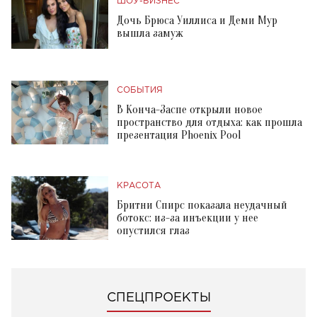
ШОУ-БИЗНЕС
Дочь Брюса Уиллиса и Деми Мур
вышла замуж
СОБЫТИЯ
В Конча-Заспе открыли новое
пространство для отдыха: как прошла
презентация Phoenix Pool
КРАСОТА
Бритни Спирс показала неудачный
ботокс: из-за инъекции у нее
опустился глаз
СПЕЦПРОЕКТЫ