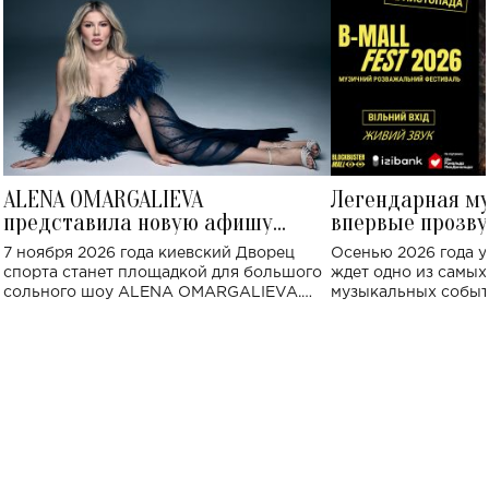
ALENA OMARGALIEVA
Легендарная м
представила новую афишу
впервые прозву
большого концерта во Дворце
Украине: где со
7 ноября 2026 года киевский Дворец
Осенью 2026 года у
спорта
спорта станет площадкой для большого
ждет одно из самы
сольного шоу ALENA OMARGALIEVA.
музыкальных событ
Концерт получил символичное название
«Не пьяная — влюбленная».