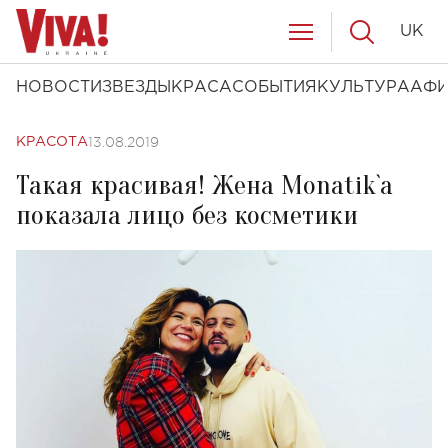
UK
НОВОСТИ
ЗВЕЗДЫ
КРАСА
СОБЫТИЯ
КУЛЬТУРА
АФ
13.08.2019
КРАСОТА
Такая красивая! Жена Monatik`a
показала лицо без косметики