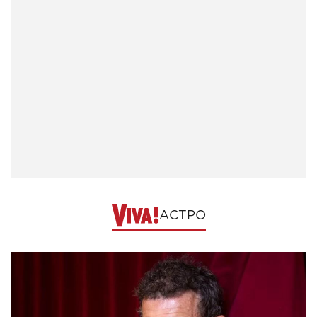
АСТРО