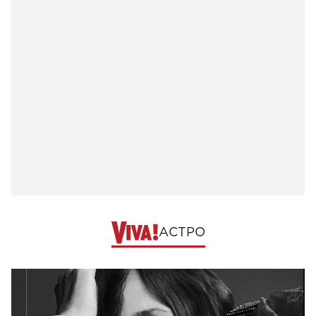
АСТРО