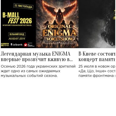
Легендарная музыка ENIGMA
В Киеве состои
впервые прозвучит вживую в
концерт памят
Украине: где состоится концерт
Клименко: более
Осенью 2026 года украинских зрителей
25 июля в новом op
исполнят песн
ждет одно из самых ожидаемых
«Де, Що, Інше» сос
музыкальных событий сезона.
памяти фронтмена
Михаила Клименко. 
особенный музыкал
посвященный артист
стало символом ис
настоящей любви.