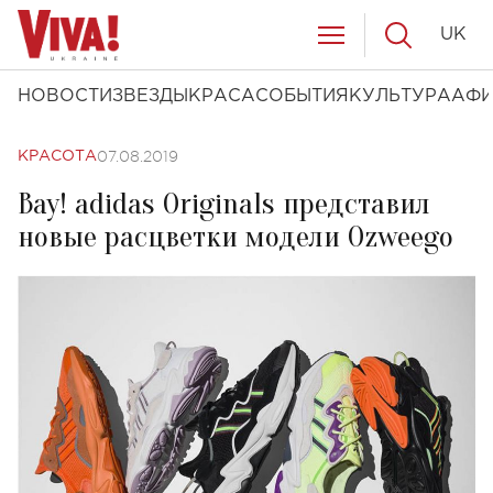
UK
НОВОСТИ
ЗВЕЗДЫ
КРАСА
СОБЫТИЯ
КУЛЬТУРА
АФ
07.08.2019
КРАСОТА
Вау! adidas Originals представил
новые расцветки модели Ozweego