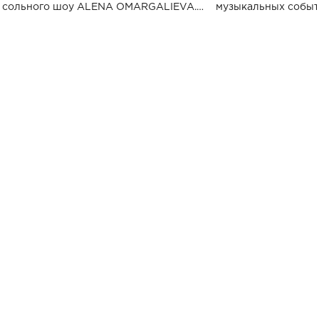
сольного шоу ALENA OMARGALIEVA.
музыкальных событ
Концерт получил символичное название
«Не пьяная — влюбленная».