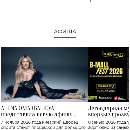
посмотреть в к
АФИША
ALENA OMARGALIEVA
Легендарная м
представила новую афишу
впервые прозву
большого концерта во Дворце
Украине: где со
7 ноября 2026 года киевский Дворец
Осенью 2026 года у
спорта
спорта станет площадкой для большого
ждет одно из самы