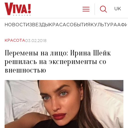
UK
НОВОСТИ
ЗВЕЗДЫ
КРАСА
СОБЫТИЯ
КУЛЬТУРА
АФ
03.02.2018
КРАСОТА
Перемены на лицо: Ирина Шейк
решилась на эксперименты со
внешностью