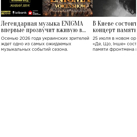
Легендарная музыка ENIGMA
В Киеве состои
впервые прозвучит вживую в
концерт памят
Украине: где состоится концерт
Клименко: более
Осенью 2026 года украинских зрителей
25 июля в новом op
исполнят песн
ждет одно из самых ожидаемых
«Де, Що, Інше» сос
музыкальных событий сезона.
памяти фронтмена
Михаила Клименко. 
особенный музыкал
посвященный артист
стало символом ис
настоящей любви.