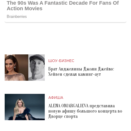
ШОУ-БИЗНЕС
Брат Анджелины Джоли Джеймс
Хейвен сделал каминг-аут
АФИША
ALENA OMARGALIEVA представила
новую афишу большого концерта во
Дворце спорта