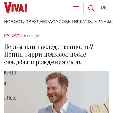
UK
НОВОСТИ
ЗВЕЗДЫ
КРАСА
СОБЫТИЯ
КУЛЬТУРА
АФ
26.07.2019
КРАСОТА
Нервы или наследственность?
Принц Гарри полысел после
свадьбы и рождения сына