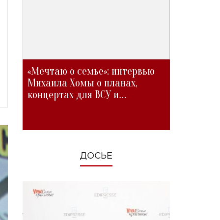
«Мечтаю о семье»: интервью
Михаила Хомы о планах,
концертах для ВСУ и
изменениях во время войны
ДОСЬЕ