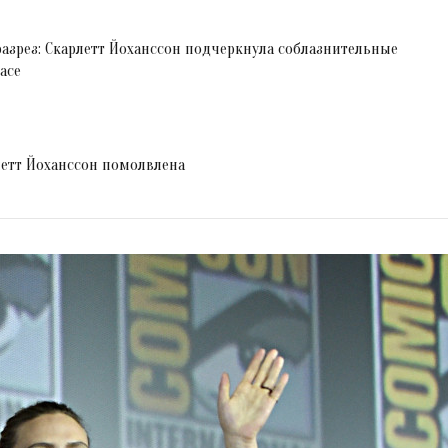
азрез: Скарлетт Йоханссон подчеркнула соблазнительные
ace
рлетт Йоханссон помолвлена