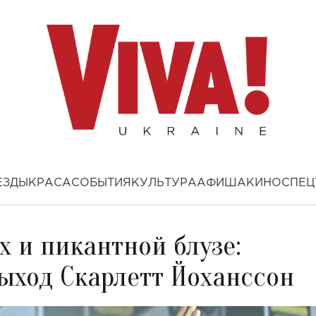
ЕЗДЫ
КРАСА
СОБЫТИЯ
КУЛЬТУРА
АФИША
КИНО
СПЕЦ
 и пикантной блузе:
ыход Скарлетт Йоханссон