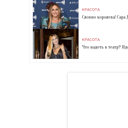
КРАСОТА
Словно королева! Сара 
КРАСОТА
Что надеть в театр? И