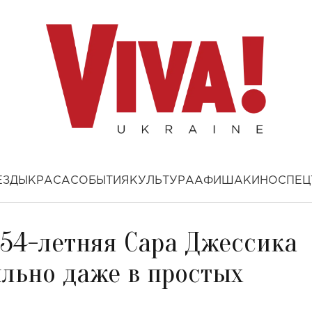
ЕЗДЫ
КРАСА
СОБЫТИЯ
КУЛЬТУРА
АФИША
КИНО
СПЕЦ
 54-летняя Сара Джессика
ильно даже в простых