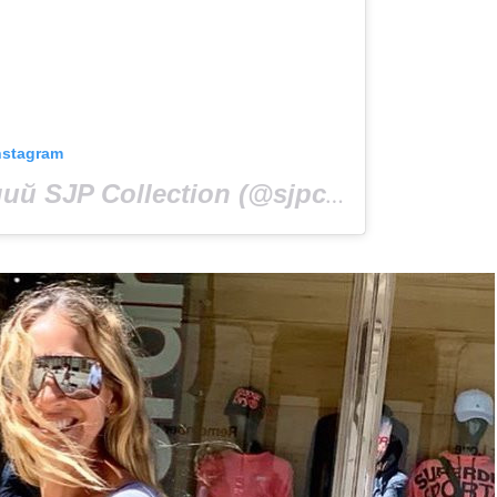
nstagram
Допис, поширений SJP Collection (@sjpcollection)
16 