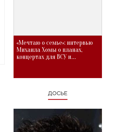
«Мечтаю о семье»: интервью
Михаила Хомы о планах,
концертах для ВСУ и
изменениях во время войны
ДОСЬЕ