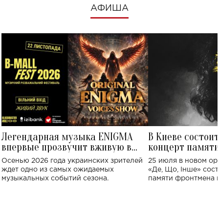
АФИША
Легендарная музыка ENIGMA
В Киеве состои
впервые прозвучит вживую в
концерт памят
Украине: где состоится концерт
Клименко: более
Осенью 2026 года украинских зрителей
25 июля в новом op
исполнят песн
ждет одно из самых ожидаемых
«Де, Що, Інше» сос
музыкальных событий сезона.
памяти фронтмена
Михаила Клименко. 
особенный музыкал
посвященный артист
стало символом ис