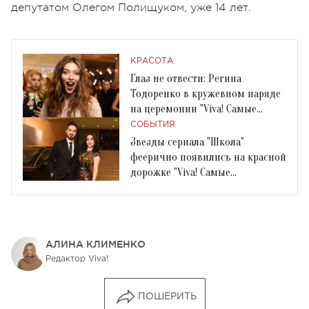
депутатом Олегом Полищуком, уже 14 лет.
КРАСОТА
Глаз не отвести: Регина
Тодоренко в кружевном наряде
на церемонии "Viva! Самые
красивые-2018"
СОБЫТИЯ
Звезды сериала "Школа"
феерично появились на красной
дорожке "Viva! Самые
красивые-2018"
АЛИНА КЛИМЕНКО
Редактор Viva!
ПОШЕРИТЬ