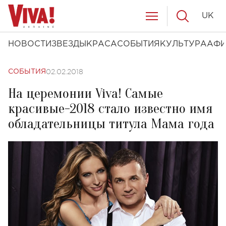
UK
НОВОСТИ
ЗВЕЗДЫ
КРАСА
СОБЫТИЯ
КУЛЬТУРА
АФ
02.02.2018
СОБЫТИЯ
На церемонии Viva! Самые
красивые-2018 стало известно имя
обладательницы титула Мама года