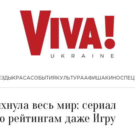
ЕЗДЫ
КРАСА
СОБЫТИЯ
КУЛЬТУРА
АФИША
КИНО
СПЕЦ
ыхнула весь мир: сериал
о рейтингам даже Игру