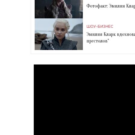
Фотофакт: Эмилия Клар
ШОУ-БИЗНЕС
Эмилия Кларк вдохновл
престолов"