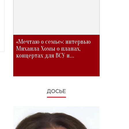
«Мечтаю о семье»: интервью
Михаила Хомы о планах,
концертах для ВСУ и
изменениях во время войны
ДОСЬЕ