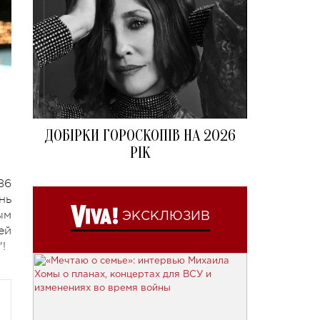
ДОБІРКИ ГОРОСКОПІВ НА 2026
РІК
86
нь
ым
ЭКСКЛЮЗИВ
ей
"!