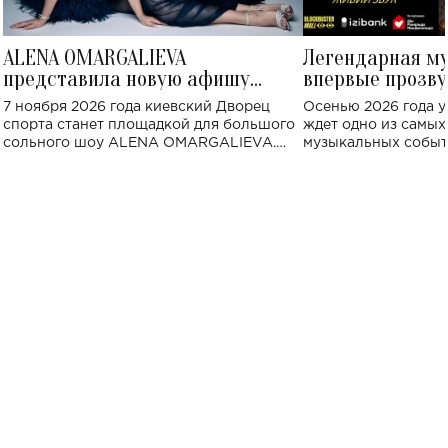
ALENA OMARGALIEVA
Легендарная м
представила новую афишу
впервые прозву
большого концерта во Дворце
Украине: где со
7 ноября 2026 года киевский Дворец
Осенью 2026 года у
спорта
спорта станет площадкой для большого
ждет одно из самы
сольного шоу ALENA OMARGALIEVA.
музыкальных событ
Концерт получил символичное название
«Не пьяная — влюбленная».