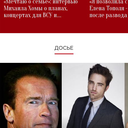
«Мечтаю о семье»: интервью
«Я позволила 
Михаила Хомы о планах,
Елена Тополя 
концертах для ВСУ и
после развода
изменениях во время войны
ДОСЬЕ