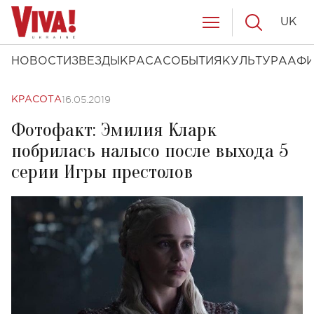
UK
НОВОСТИ
ЗВЕЗДЫ
КРАСА
СОБЫТИЯ
КУЛЬТУРА
АФ
16.05.2019
КРАСОТА
Фотофакт: Эмилия Кларк
побрилась налысо после выхода 5
серии Игры престолов