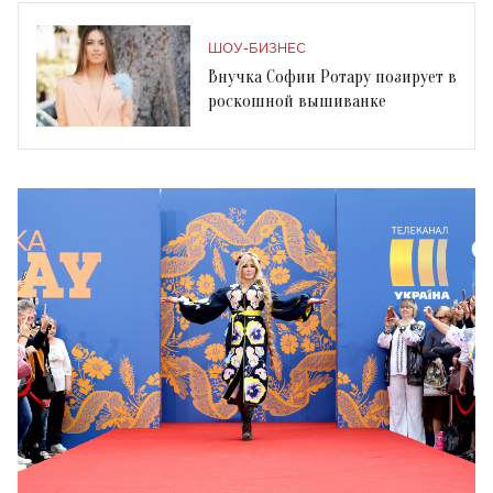
ШОУ-БИЗНЕС
Внучка Софии Ротару позирует в
роскошной вышиванке