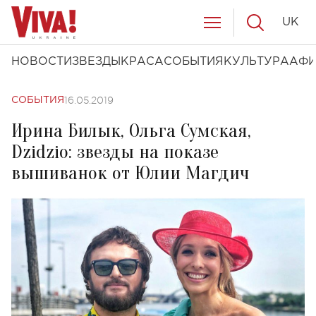
UK
НОВОСТИ
ЗВЕЗДЫ
КРАСА
СОБЫТИЯ
КУЛЬТУРА
АФ
16.05.2019
СОБЫТИЯ
Ирина Билык, Ольга Сумская,
Dzidzio: звезды на показе
вышиванок от Юлии Магдич