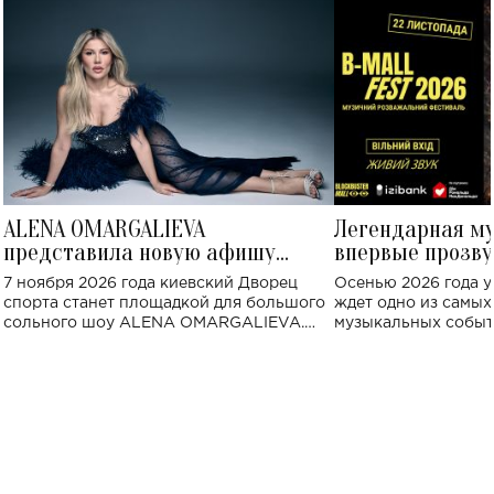
ALENA OMARGALIEVA
Легендарная м
представила новую афишу
впервые прозву
большого концерта во Дворце
Украине: где со
7 ноября 2026 года киевский Дворец
Осенью 2026 года у
спорта
спорта станет площадкой для большого
ждет одно из самы
сольного шоу ALENA OMARGALIEVA.
музыкальных событ
Концерт получил символичное название
«Не пьяная — влюбленная».