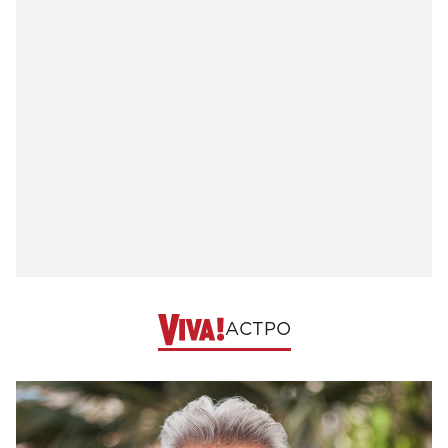
АСТРО