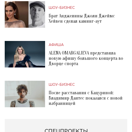
ШОУ-БИЗНЕС
Брат Анджелины Джоли Джеймс
Хейвен сделал каминг-аут
АФИША
ALENA OMARGALIEVA представила
новую афишу большого концерта во
Дворце спорта
ШОУ-БИЗНЕС
После расставания с Кацуриной:
Владимир Дантес показался с новой
избранницей
СПЕЦПРОЕКТЫ