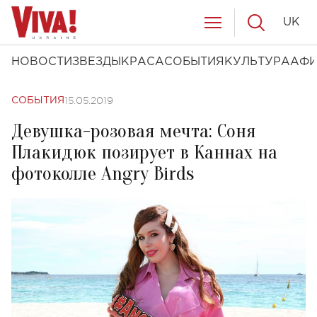
UK
НОВОСТИ
ЗВЕЗДЫ
КРАСА
СОБЫТИЯ
КУЛЬТУРА
АФ
15.05.2019
СОБЫТИЯ
Девушка-розовая мечта: Соня
Плакидюк позирует в Каннах на
фотоколле Angry Birds