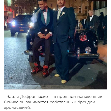
Чарли Дефранческо — в прошлом манекенщик.
Сейчас он занимается собственным брендом
аромасвечей.