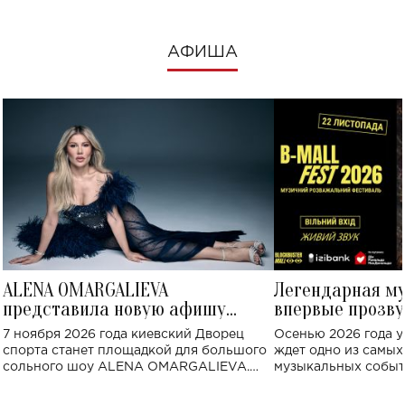
АФИША
ALENA OMARGALIEVA
Легендарная м
представила новую афишу
впервые прозву
большого концерта во Дворце
Украине: где со
7 ноября 2026 года киевский Дворец
Осенью 2026 года у
спорта
спорта станет площадкой для большого
ждет одно из самы
сольного шоу ALENA OMARGALIEVA.
музыкальных событ
Концерт получил символичное название
«Не пьяная — влюбленная».