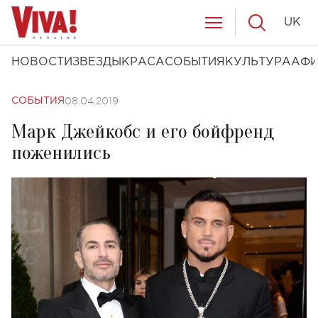
UK
НОВОСТИ
ЗВЕЗДЫ
КРАСА
СОБЫТИЯ
КУЛЬТУРА
АФ
08.04.2019
СОБЫТИЯ
Марк Джейкобс и его бойфренд
поженились