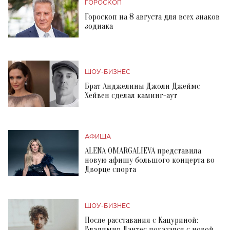
ГОРОСКОП
Гороскоп на 8 августа для всех знаков
зодиака
ШОУ-БИЗНЕС
Брат Анджелины Джоли Джеймс
Хейвен сделал каминг-аут
АФИША
ALENA OMARGALIEVA представила
новую афишу большого концерта во
Дворце спорта
ШОУ-БИЗНЕС
После расставания с Кацуриной:
Владимир Дантес показался с новой