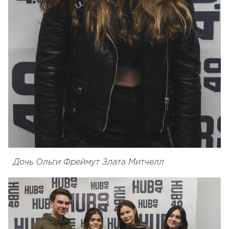
Дочь Ольги Фреймут Злата Митчелл