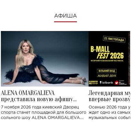
АФИША
ALENA OMARGALIEVA
Легендарная м
представила новую афишу
впервые прозву
большого концерта во Дворце
Украине: где со
7 ноября 2026 года киевский Дворец
Осенью 2026 года у
спорта
спорта станет площадкой для большого
ждет одно из самы
сольного шоу ALENA OMARGALIEVA.
музыкальных событ
Концерт получил символичное название
«Не пьяная — влюбленная».