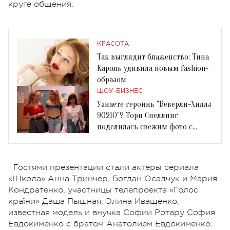
круге общения.
КРАСОТА
Так выглядит блаженство: Тина
Кароль удивила новым fashion-
образом
ШОУ-БИЗНЕС
Узнаете героинь "Беверли-Хиллз
90210"? Тори Спеллинг
поделилась свежим фото с
Дженни Гарт
Гостями презентации стали актеры сериала
«Школа» Анна Тринчер, Богдан Осадчук и Мария
Кондратенко, участницы телепроекта «Голос
країни» Даша Пышная, Элина Иващенко,
известная модель и внучка Софии Ротару София
Евдокименко с братом Анатолием Евдокименко.