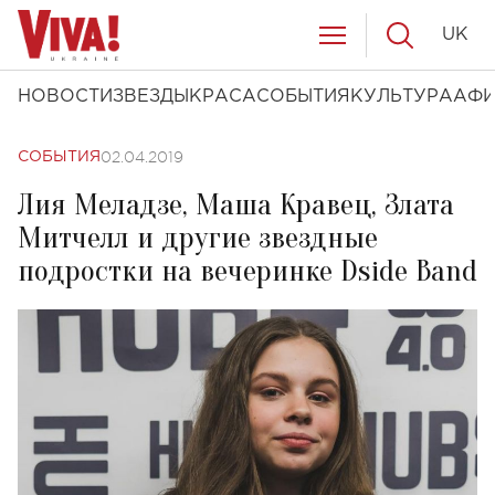
UK
НОВОСТИ
ЗВЕЗДЫ
КРАСА
СОБЫТИЯ
КУЛЬТУРА
АФ
02.04.2019
СОБЫТИЯ
Лия Меладзе, Маша Кравец, Злата
Митчелл и другие звездные
подростки на вечеринке Dside Band