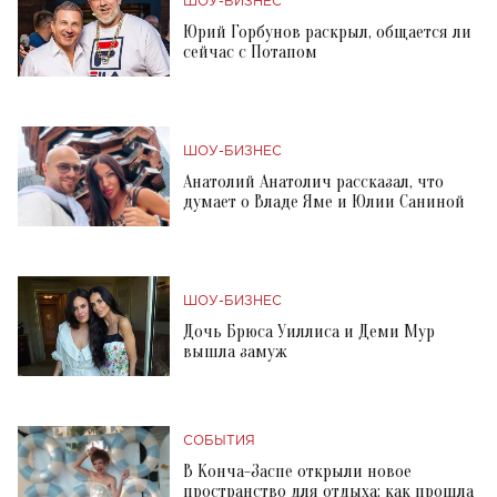
ШОУ-БИЗНЕС
Юрий Горбунов раскрыл, общается ли
сейчас с Потапом
ШОУ-БИЗНЕС
Анатолий Анатолич рассказал, что
думает о Владе Яме и Юлии Саниной
ШОУ-БИЗНЕС
Дочь Брюса Уиллиса и Деми Мур
вышла замуж
СОБЫТИЯ
В Конча-Заспе открыли новое
пространство для отдыха: как прошла