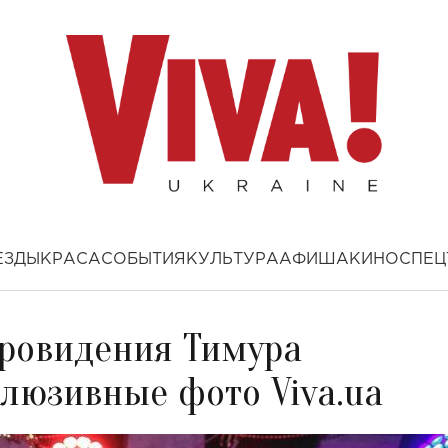
ЕЗДЫ
КРАСА
СОБЫТИЯ
КУЛЬТУРА
АФИША
КИНО
СПЕЦ
вровидения Тимура
люзивные фото Viva.ua