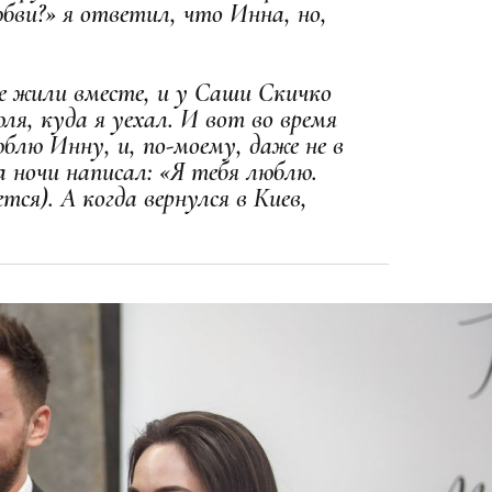
юбви?» я ответил, что Инна, но,
е жили вместе, и у Саши Скичко
ля, куда я уехал. И вот во время
блю Инну, и, по-моему, даже не в
а ночи написал: «Я тебя люблю.
тся). А когда вернулся в Киев,