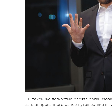
С такой же легкостью ребята организова
запланированного ранее путешествия в Т