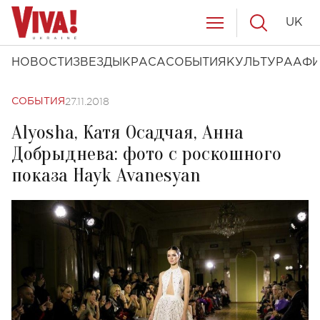
UK
НОВОСТИ
ЗВЕЗДЫ
КРАСА
СОБЫТИЯ
КУЛЬТУРА
АФ
27.11.2018
СОБЫТИЯ
Alyosha, Катя Осадчая, Анна
Добрыднева: фото с роскошного
показа Hayk Avanesyan