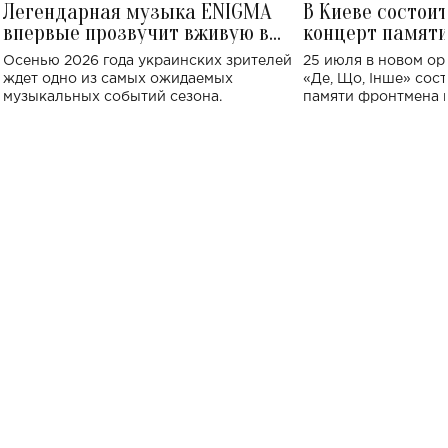
Легендарная музыка ENIGMA
В Киеве состои
впервые прозвучит вживую в
концерт памят
Украине: где состоится концерт
Клименко: более
Осенью 2026 года украинских зрителей
25 июля в новом op
исполнят песн
ждет одно из самых ожидаемых
«Де, Що, Інше» сос
музыкальных событий сезона.
памяти фронтмена
Михаила Клименко. 
особенный музыкал
посвященный артист
стало символом ис
настоящей любви.