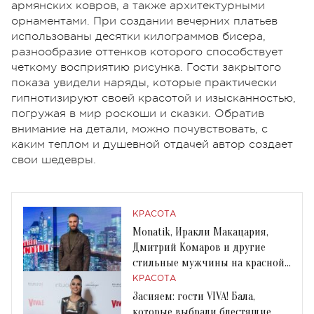
армянских ковров, а также архитектурными
орнаментами. При создании вечерних платьев
использованы десятки килограммов бисера,
разнообразие оттенков которого способствует
четкому восприятию рисунка. Гости закрытого
показа увидели наряды, которые практически
гипнотизируют своей красотой и изысканностью,
погружая в мир роскоши и сказки. Обратив
внимание на детали, можно почувствовать, с
каким теплом и душевной отдачей автор создает
свои шедевры.
КРАСОТА
Monatik, Иракли Макацария,
Дмитрий Комаров и другие
стильные мужчины на красной
дорожке Viva! Бал
КРАСОТА
Засияем: гости VIVA! Бала,
которые выбрали блестящие