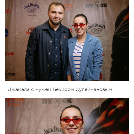
Джамала с мужем Бекиром Сулеймановым