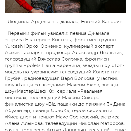
Людмила Ардельян, Джамала, Евгений Капорин
Первыми фильм увидели: певица Джамала,
актриса Екатерина Кистень, фронтмен группы
Yurcash Юрко Юрченко, кулинарный эксперт
Асмик Гаспарян, продюсер Александр Ягольник,
телеведущий Вячеслав Соломка, фронтмен
группы Epolets Паша Вареница, звезды шоу «Топ-
модель по-украински»,телеведущий Константин
Грубич, радиоведущая Варя Волкова, участник
шоу «Танцы со звездами» Максим Ежов, звезды
шоу«МастерШеф 8», сериала «Реальная
мистика», телеведущий Максим Сикора,
финалистка шоу «Від пацанки до панянки 3» Дина
Абузейтер, певица СолоХа, герой сериалити
«Киев днем и ночью» Макс Сосновский, актриса
Алена Алымова, телеведущий Николай Матросов,
саунд-продюсер Артур Даниелян, ведущий Денис