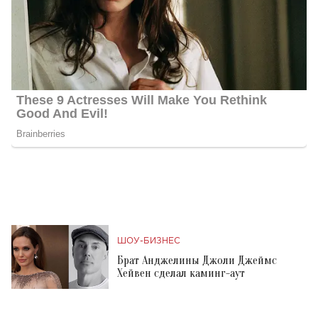
ШОУ-БИЗНЕС
Брат Анджелины Джоли Джеймс
Хейвен сделал каминг-аут