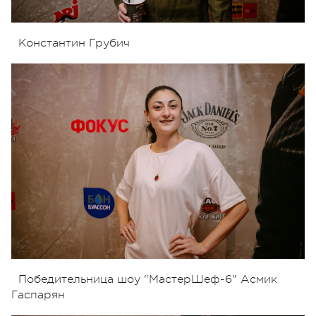
Константин Грубич
Победительница шоу "МастерШеф-6" Асмик
Гаспарян