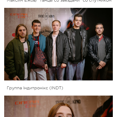
Максим Ежов/"Танцы со звездами" со спутником
Группа Індитронікс (INDT)