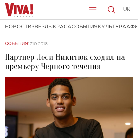
UK
НОВОСТИ
ЗВЕЗДЫ
КРАСА
СОБЫТИЯ
КУЛЬТУРА
АФ
17.10.2018
СОБЫТИЯ
Партнер Леси Никитюк сходил на
премьеру Черного течения