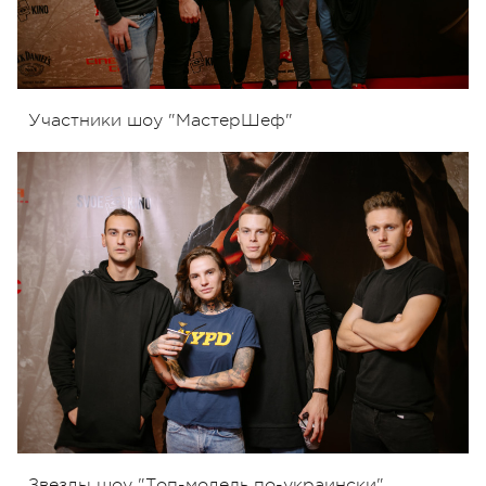
Участники шоу "МастерШеф"
Звезды шоу "Топ-модель по-украински"