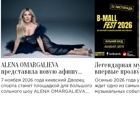
ALENA OMARGALIEVA
Легендарная м
представила новую афишу
впервые прозву
большого концерта во Дворце
Украине: где со
7 ноября 2026 года киевский Дворец
Осенью 2026 года у
спорта
спорта станет площадкой для большого
ждет одно из самы
сольного шоу ALENA OMARGALIEVA.
музыкальных событ
Концерт получил символичное название
«Не пьяная — влюбленная».