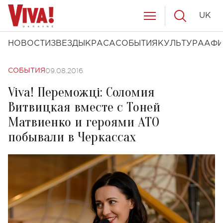
UK
НОВОСТИ
ЗВЕЗДЫ
КРАСА
СОБЫТИЯ
КУЛЬТУРА
АФ
09.08.2016
СОБЫТИЯ
Viva! Переможці: Соломия
Витвицкая вместе с Тоней
Матвиенко и героями АТО
побывали в Черкассах