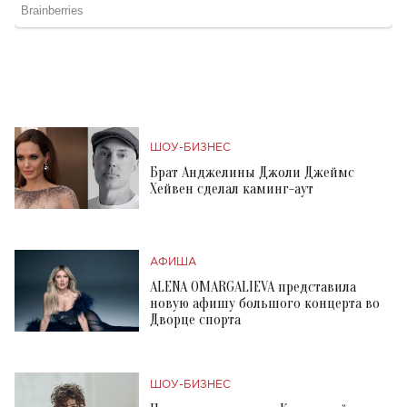
ШОУ-БИЗНЕС
Брат Анджелины Джоли Джеймс
Хейвен сделал каминг-аут
АФИША
ALENA OMARGALIEVA представила
новую афишу большого концерта во
Дворце спорта
ШОУ-БИЗНЕС