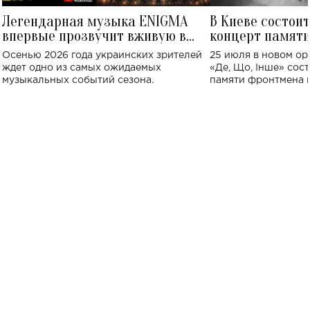
Легендарная музыка ENIGMA
В Киеве состои
впервые прозвучит вживую в
концерт памят
Украине: где состоится концерт
Клименко: более
Осенью 2026 года украинских зрителей
25 июля в новом op
исполнят песн
ждет одно из самых ожидаемых
«Де, Що, Інше» сос
музыкальных событий сезона.
памяти фронтмена
Михаила Клименко. 
особенный музыкал
посвященный артист
стало символом ис
настоящей любви.