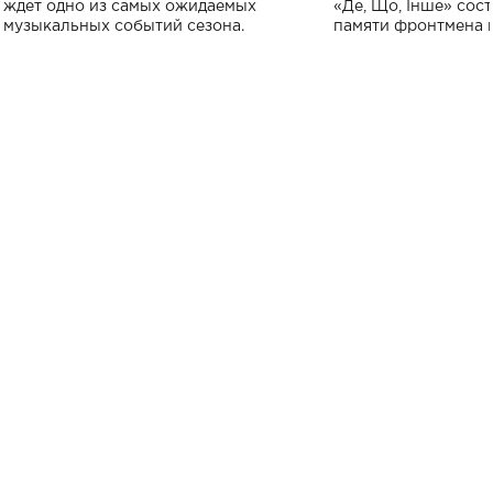
исполнят песн
ждет одно из самых ожидаемых
«Де, Що, Інше» сос
музыкальных событий сезона.
памяти фронтмена
Михаила Клименко. 
особенный музыкал
посвященный артист
стало символом ис
настоящей любви.