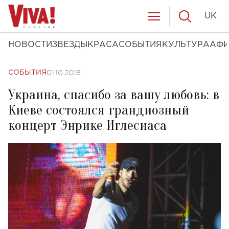
UK
НОВОСТИ
ЗВЕЗДЫ
КРАСА
СОБЫТИЯ
КУЛЬТУРА
АФ
01.10.2018
СОБЫТИЯ
Украина, спасибо за вашу любовь: в
Киеве состоялся грандиозный
концерт Энрике Иглесиаса