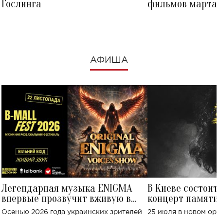
Гослинга
фильмов марта 
посмотреть в к
АФИША
Легендарная музыка ENIGMA
В Киеве состои
впервые прозвучит вживую в
концерт памят
Украине: где состоится концерт
Клименко: более
Осенью 2026 года украинских зрителей
25 июля в новом op