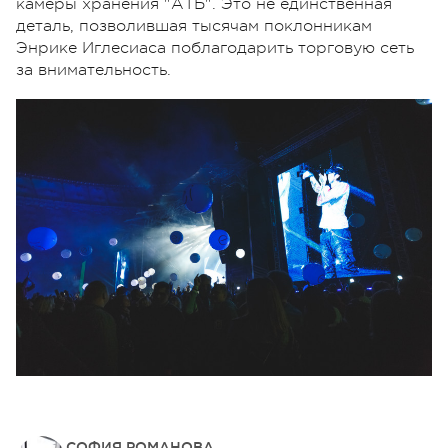
камеры хранения "АТБ". Это не единственная
деталь, позволившая тысячам поклонникам
Энрике Иглесиаса поблагодарить торговую сеть
за внимательность.
СОФИЯ РОМАНОВА