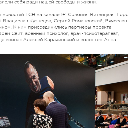
алели себя ради нашей свободы и жизни.
 новостей ТСН на канале 1+1 Соломия Витвицкая. Гор
 Владислав Кузнецов, Сергей Романовский, Вячеслав
ыном. К ним присоединились партнеры проекта:
рей Свит, военный психолог, врач-психотерапевт,
це воина» Алексей Карачинский и волонтер Анна