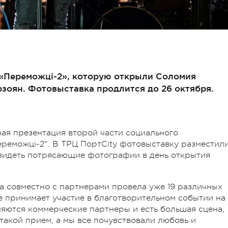
«Переможці-2», которую открыли Соломия
зоян. Фотовыставка продлится до 26 октября.
ная презентация второй части социального
ереможці-2". В ТРЦ ПортCity фотовыставку разместил
увидеть потрясающие фотографии в день открытия
да совместно с партнерами провела уже 19 различных
ые принимает участие в благотворительном событии на
няются коммерческие партнеры и есть большая сцена,
 такой прием, а мы все почувствовали любовь и