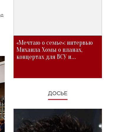
од
«Мечтаю о семье»: интервью
Михаила Хомы о планах,
концертах для ВСУ и
изменениях во время войны
ДОСЬЕ