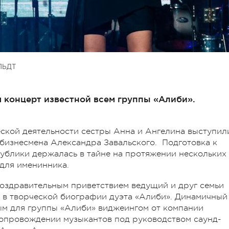
ЛЬДТ
я концерт известной всем группы «Алиби».
ской деятельности сестры Анна и Ангелина выступил
 бизнесмена Александра Завальского. Подготовка к
ублики держалась в тайне на протяжении нескольких
для именинника.
оздравительным приветствием ведущий и друг семьи
а в творческой биографии дуэта «Алиби». Динамичный
м для группы «Алиби» виджеингом от компании
сопровождении музыкантов под руководством саунд-