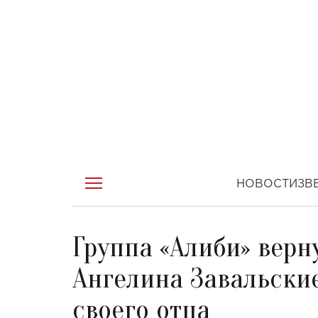
НОВОСТИ
ЗВ
Группа «Алиби» верн
Ангелина Завальские
своего отца