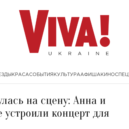
ЕЗДЫ
КРАСА
СОБЫТИЯ
КУЛЬТУРА
АФИША
КИНО
СПЕЦ
улась на сцену: Анна и
 устроили концерт для