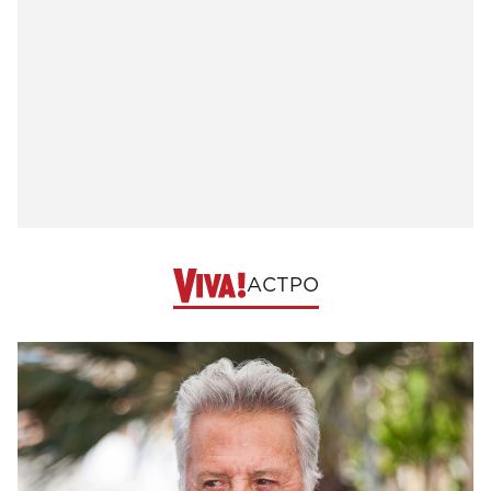
АСТРО