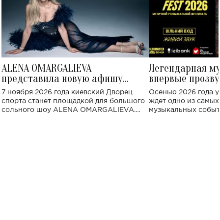
ALENA OMARGALIEVA
Легендарная м
представила новую афишу
впервые прозву
большого концерта во Дворце
Украине: где со
7 ноября 2026 года киевский Дворец
Осенью 2026 года у
спорта
спорта станет площадкой для большого
ждет одно из самы
сольного шоу ALENA OMARGALIEVA.
музыкальных событ
Концерт получил символичное название
«Не пьяная — влюбленная».