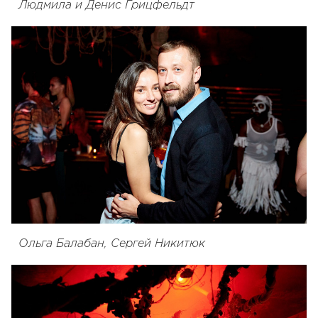
Людмила и Денис Грицфельдт
Ольга Балабан, Сергей Никитюк