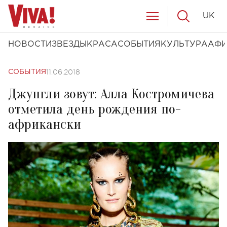
UK
НОВОСТИ
ЗВЕЗДЫ
КРАСА
СОБЫТИЯ
КУЛЬТУРА
АФ
11.06.2018
СОБЫТИЯ
Джунгли зовут: Алла Костромичева
отметила день рождения по-
африкански