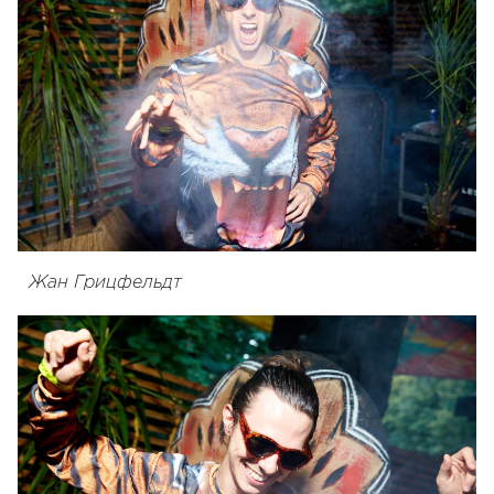
Жан Грицфельдт