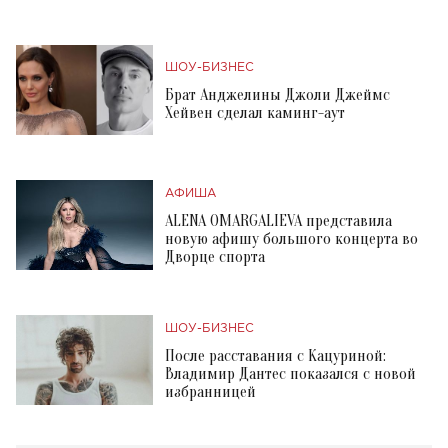
ШОУ-БИЗНЕС
Брат Анджелины Джоли Джеймс
Хейвен сделал каминг-аут
АФИША
ALENA OMARGALIEVA представила
новую афишу большого концерта во
Дворце спорта
ШОУ-БИЗНЕС
После расставания с Кацуриной:
Владимир Дантес показался с новой
избранницей