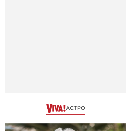
АСТРО